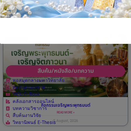
พิธีสามีจิกรรม
READ MORE »
5 August, 2026
ข่าวมหาวิทยาลัย
สืบค้น/หนังสือ/บทความ
หอสมุดกลางมหาวิทยาลัย
หอสมุดแห่งชาติ
MCU E- Book
คลังเอกสารออนไลน์
กิจกรรมเจริญพระพุทธมนต์
บทความวิชาการ
READ MORE »
สืบค้นงานวิจัย
5 August, 2026
วิทยานิพนธ์ E-Thesis