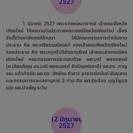
2527
1 มีนาคม 2527 พระราชพรหมาจารย์ เจ้าคณะจังหวัด
เชียงใหม่ ได้ลงนามในประกาศคณะสงฆ์จังหวัดเชียงใหม่ เรื่อง
จัดตั้งวิทยาลัยสงฆ์ล้านนา ให้มีคณะกรรมการดำเนินงาน
ประธาน คือ พระศรีธรรมนิเทศก์ รองเจ้าคณะจังหวัดเชียงใหม่
รองประธาน คือ พระครูศรีปริยัตยานุรักษ์ เจ้าคณะอำเภอเมือง
เชียงใหม่ คณะกรรมการประกอบด้วย ผศ.มณี พยอมยงค์
(ศ.เกียรติคุณ ดร.มณี พยอมยงค์ ศิลปินแห่งชาติ) รศ.ดร. กาญ
จนะ แก้วกำเนิด ผศ.ดร. สิงห์ทน คำซาว อาจารย์อนันต์ ชันขุนทด
และกรรมการและเลขานุการ 2 ท่าน คือ ผศ.รุ่งเรือง บุญโญรส
และ ผศ.บำเพ็ญ ระวิน
12 มิถุนายน
2527