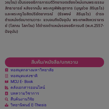
วณฺโณ) เป็นรองอธิการการบดีวิทยาเขตเชียงใหม่แทนพระธรรม
สิทธาจารย์ หลังจากนั้น พระครูพิพิธสุตาทร (บุญช่วย สิรินฺธโร)
และพระครูโฆสิตปริยัตยาภรณ์ (ธีรพงษ์ สิรินฺธโร) ดำรง
ตำแหน่งต่อมาตามวาระ จวบจนถึงปัจจุบัน พระเทพสิงหวราจาร
ย์ (โสภณ โสภโณ) ได้ดำรงตำแหน่งรองอธิการบดี (พ.ศ.2557-
ปัจจุบัน)
สืบค้น/หนังสือ/บทความ
หอสมุดกลางมหาวิทยาลัย
หอสมุดแห่งชาติ
MCU E- Book
คลังเอกสารออนไลน์
บทความวิชาการ
สืบค้นงานวิจัย
วิทยานิพนธ์ E-Thesis