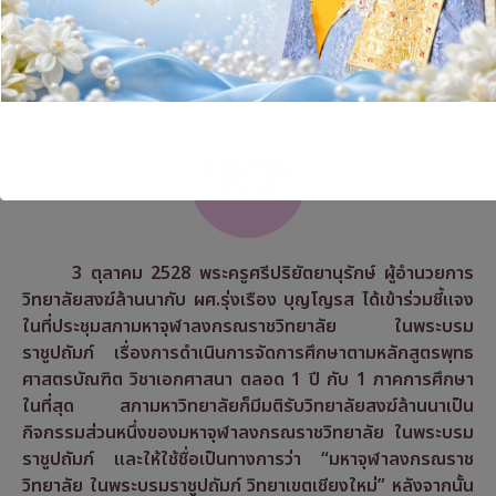
ศึกษา 2527 สำหรับวิชาสามัญอื่นๆในหลักสูตรได้เชิญอาจารย์
จากคณะต่าง ๆ ในมหาวิทยาลัยเชียงใหม่มาร่วมถวายความรู้
3 ตุลาคม
2528
3 ตุลาคม 2528 พระครูศรีปริยัตยานุรักษ์ ผู้อำนวยการ
วิทยาลัยสงฆ์ล้านนากับ ผศ.รุ่งเรือง บุญโญรส ได้เข้าร่วมชี้แจง
ในที่ประชุมสภามหาจุฬาลงกรณราชวิทยาลัย ในพระบรม
ราชูปถัมภ์ เรื่องการดำเนินการจัดการศึกษาตามหลักสูตรพุทธ
ศาสตรบัณฑิต วิชาเอกศาสนา ตลอด 1 ปี กับ 1 ภาคการศึกษา
ในที่สุด สภามหาวิทยาลัยก็มีมติรับวิทยาลัยสงฆ์ล้านนาเป็น
กิจกรรมส่วนหนึ่งของมหาจุฬาลงกรณราชวิทยาลัย ในพระบรม
ราชูปถัมภ์ และให้ใช้ชื่อเป็นทางการว่า
“มหาจุฬาลงกรณราช
วิทยาลัย ในพระบรมราชูปถัมภ์ วิทยาเขตเชียงใหม่”
หลังจากนั้น