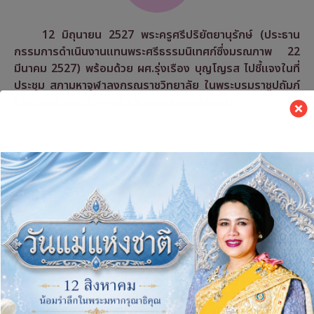
12 มิถุนายน 2527 พระครูศรีปริยัตยานุรักษ์ (ประธาน
กรรมการดำเนินงานแทนพระศรีธรรมนิเทศก์ซึ่งมรณภาพ 22
มีนาคม 2527) พร้อมด้วย ผศ.รุ่งเรือง บุญโญรส ไปชี้แจงในที่
ประชุม สภามหาจุฬาลงกรณราชวิทยาลัย ในพระบรมราชูปถัมภ์
ให้ความเห็นชอบในการจัดตั้งวิทยาลัยสงฆ์ล้านนา
18 มิถุนายน
2527
18 มิถุนายน 2527 เริ่มเปิดการเรียนการสอนหลักสูตรพุทธ
ศาสตรบัณฑิต ปฐมหลักสูตรที่เปิดก็คือ สาขาวิชาศาสนา โดยมี
พระมหาณรงค์ จิตฺตโสภโณ (ปัจจุบันดำรงสมณศักดิ์ที่พระสุธีวร
ญาณ) ได้กรุณารับงานสอนวิชาความรู้เบื้องต้นเกี่ยวกับพระ
ไตรปิฎก วิชาพระวินัยปิฎก วิชาพระสุตตันตปิฎก ตลอดปีการ