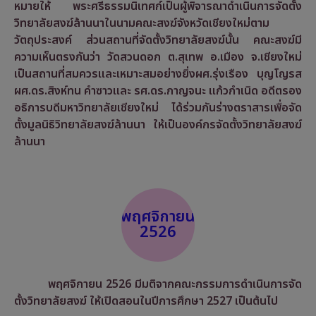
หมายให้ พระศรีธรรมนิเทศก์เป็นผู้พิจารณาดำเนินการจัดตั้ง
วิทยาลัยสงฆ์ล้านนาในนามคณะสงฆ์จังหวัดเชียงใหม่ตาม
วัตถุประสงค์ ส่วนสถานที่จัดตั้งวิทยาลัยสงฆ์นั้น คณะสงฆ์มี
ความเห็นตรงกันว่า วัดสวนดอก ต.สุเทพ อ.เมือง จ.เชียงใหม่
เป็นสถานที่สมควรและเหมาะสมอย่างยิ่งผศ.รุ่งเรือง บุญโญรส
ผศ.ดร.สิงห์ทน คำซาวและ รศ.ดร.กาญจนะ แก้วกำเนิด อดีตรอง
อธิการบดีมหาวิทยาลัยเชียงใหม่ ได้ร่วมกันร่างตราสารเพื่อจัด
ตั้งมูลนิธิวิทยาลัยสงฆ์ล้านนา ให้เป็นองค์กรจัดตั้งวิทยาลัยสงฆ์
ล้านนา
พฤศจิกายน
2526
พฤศจิกายน 2526 มีมติจากคณะกรรมการดำเนินการจัด
ตั้งวิทยาลัยสงฆ์ ให้เปิดสอนในปีการศึกษา 2527 เป็นต้นไป