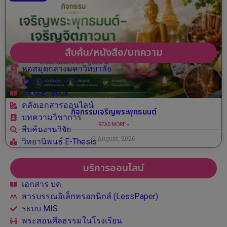
สืบค้น/หนังสือ/บทความ
หอสมุดกลางมหาวิทยาลัย
หอสมุดแห่งชาติ
MCU E- Book
คลังเอกสารออนไลน์
กิจกรรมเจริญพระพุทธมนต์
บทความวิชาการ
READ MORE »
สืบค้นงานวิจัย
5 August, 2026
วิทยานิพนธ์ E-Thesis
บริการออนไลน์
เอกสาร บค.
สารบรรณอิเล็กทรอกนิกส์ (LessPaper)
ระบบ MIS
พระสอนศีลธรรมในโรงเรียน