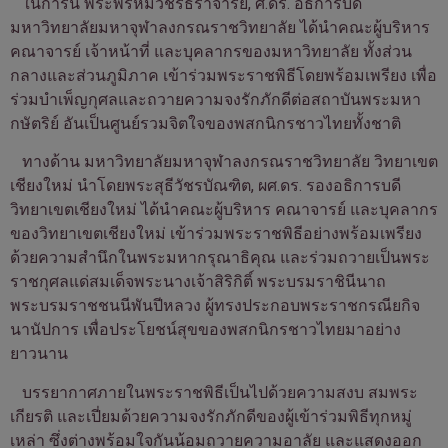
ในการนี้ พระพรหมวัชรธีราจารย์, ศ.ดร. อธิการบดี
มหาวิทยาลัยมหาจุฬาลงกรณราชวิทยาลัย
ได้นำคณะผู้บริหาร
คณาจารย์ เจ้าหน้าที่ และบุคลากรของมหาวิทยาลัย ทั้งส่วน
กลางและส่วนภูมิภาค เข้าร่วมพระราชพิธีโดยพร้อมเพรียง เพื่อ
ร่วมบำเพ็ญกุศลและถวายความจงรักภักดีต่อสถาบันพระมหา
กษัตริย์ อันเป็นศูนย์รวมจิตใจของพสกนิกรชาวไทยทั้งชาติ
ทางด้าน
มหาวิทยาลัยมหาจุฬาลงกรณราชวิทยาลัย วิทยาเขต
เชียงใหม่
นำโดยพระสุธีวัชรบัณฑิต, ผศ.ดร. รองอธิการบดี
วิทยาเขตเชียงใหม่ ได้นำคณะผู้บริหาร คณาจารย์ และบุคลากร
ของวิทยาเขตเชียงใหม่ เข้าร่วมพระราชพิธีอย่างพร้อมเพรียง
ด้วยความสำนึกในพระมหากรุณาธิคุณ และร่วมถวายเป็นพระ
ราชกุศลแด่สมเด็จพระนางเจ้าสิริกิติ์ พระบรมราชินีนาถ
พระบรมราชชนนีพันปีหลวง ผู้ทรงประกอบพระราชกรณียกิจ
นานัปการ เพื่อประโยชน์สุขของพสกนิกรชาวไทยมาอย่าง
ยาวนาน
บรรยากาศภายในพระราชพิธีเป็นไปด้วยความสงบ สมพระ
เกียรติ และเปี่ยมด้วยความจงรักภักดีของผู้เข้าร่วมพิธีทุกหมู่
เหล่า ซึ่งต่างพร้อมใจกันน้อมถวายความอาลัย และแสดงออก