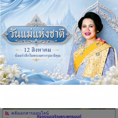
พิธีสามีจิกรรม
READ MORE »
5 August, 2026
ข่าวมหาวิทยาลัย
สืบค้น/หนังสือ/บทความ
หอสมุดกลางมหาวิทยาลัย
หอสมุดแห่งชาติ
MCU E- Book
คลังเอกสารออนไลน์
กิจกรรมเจริญพระพุทธมนต์