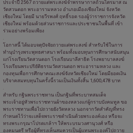
ประจำปี 2567 ถวายแด่พระสงฆ์จำพรรษากาลถ้วนไตรมาส ณ
วัดสวนดอก พระอารามหลวง อำเภอเมืองเชียงใหม่ จังหวัด
เชียงใหม่ โดยมี นายวีรพงศ์ ฤทธิ์รอด รองผู้ว่าราชการจังหวัด
เชียงใหม่ พร้อมด้วยส่วนราชการและประชาชนในพื้นที่ เข้า
ร่วมอย่างพร้อมเพียง
.
โอกาสนี้ ได้มอบจตุปัจจัยถวายแด่พระสงฆ์ สำหรับใช้ในการ
ทำนุบำรุงพระพุทธศาสนา พร้อมทั้งมอบทุนการศึกษาสนับสนุน
แก่โรงเรียนวัดสวนดอก โรงเรียนบาลีสาธิต โรงพยาบาลสงฆ์
โรงเรียนพระปริยัติธรรมวัดสวนดอก พระอารามหลวง และ
กองทุนเพื่อการศึกษาคณะสงฆ์จังหวัดเชียงใหม่ โดยมียอดเงิน
บริจาคสมทบทุนในครั้งนี้รวมเป็นเงินทั้งสิ้น 1,600,478 บาท
.
สำหรับ กฐินพระราชทาน เป็นกฐินที่พระบาทสมเด็จ
พระเจ้าอยู่หัวพระราชทานผ้าของหลวงแก่ผู้กราบบังคมทูล ขอ
พระราชทานเพื่อไปถวายยังวัดหลวง นอกจากวัดสำคัญที่ทรง
กำหนดไว้ว่าจะเสด็จพระราชดำเนินด้วยพระองค์เอง หรือจะ
ทรงพระกรุณาโปรดเกล้าฯ ให้พระบรมวงศานุวงศ์ หรือ
องคมนตรี หรือผู้ที่ทรงเห็นสมควรเป็นผู้แทนพระองค์ไปถวาย