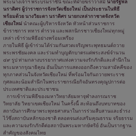
พระนางเจ้าฯ พระบรมราชินี ขณะที่ฝ่ายฆราวาสมี
นายรัฐพล
นราดิศร ผู้ว่าราชการจังหวัดเชียงใหม่ เป็นประธานในพิธี
พร้อมด้วย นางวิยะดา นราดิศร นายกเหล่ากาชาดจังหวัด
เชียงใหม่
นำคณะผู้บริหารจังหวัด หัวหน้าส่วนราชการ
ข้าราชการ ทหาร ตำรวจ และพสกนิกรชาวเชียงใหม่ทุกหมู่
เหล่า เข้าร่วมพิธีอย่างพร้อมเพรียง
ภายในพิธี ผู้เข้าร่วมได้ร่วมกันสวดเจริญพระพุทธมนต์ถวาย
พระพรชัยมงคล และร่วมทำบุญตักบาตรแด่พระสงฆ์จำนวน
๔๙ รูป ท่ามกลางบรรยากาศแห่งความจงรักภักดีและสำนึกใน
พระมหากรุณาธิคุณ อันเป็นการแสดงออกถึงความสามัคคีของ
ทุกภาคส่วนในจังหวัดเชียงใหม่ ที่พร้อมใจกันถวายพระราช
กุศลและน้อมสำนึกในพระราชกรณียกิจอันทรงคุณูปการต่อ
ประเทศชาติและประชาชน
การเข้าร่วมพิธีของมหาวิทยาลัยมหาจุฬาลงกรณราช
วิทยาลัย วิทยาเขตเชียงใหม่ ในครั้งนี้ สะท้อนถึงบทบาทของ
สถาบันการศึกษาพระพุทธศาสนาในการร่วมสืบสานและธำรง
ไว้ซึ่งสถาบันหลักของชาติ ตลอดจนส่งเสริมคุณธรรม จริยธรรม
และความจงรักภักดีต่อสถาบันพระมหากษัตริย์ อันเป็นรากฐาน
สำคัญของสังคมไทย