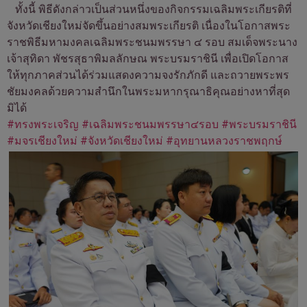
ทั้งนี้ พิธีดังกล่าวเป็นส่วนหนึ่งของกิจกรรมเฉลิมพระเกียรติที่
จังหวัดเชียงใหม่จัดขึ้นอย่างสมพระเกียรติ เนื่องในโอกาสพระ
ราชพิธีมหามงคลเฉลิมพระชนมพรรษา ๔ รอบ สมเด็จพระนาง
เจ้าสุทิดา พัชรสุธาพิมลลักษณ พระบรมราชินี เพื่อเปิดโอกาส
ให้ทุกภาคส่วนได้ร่วมแสดงความจงรักภักดี และถวายพระพร
ชัยมงคลด้วยความสำนึกในพระมหากรุณาธิคุณอย่างหาที่สุด
มิได้
#ทรงพระเจริญ
#เฉลิมพระชนมพรรษา๔รอบ
#พระบรมราชินี
#มจรเชียงใหม่
#จังหวัดเชียงใหม่
#อุทยานหลวงราชพฤกษ์