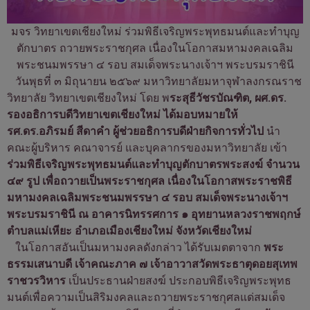
มจร วิทยาเขตเชียงใหม่ ร่วมพิธีเจริญพระพุทธมนต์และทำบุญ
ตักบาตร ถวายพระราชกุศล เนื่องในโอกาสมหามงคลเฉลิม
พระชนมพรรษา ๔ รอบ สมเด็จพระนางเจ้าฯ พระบรมราชินี
วันพุธที่ ๓ มิถุนายน ๒๕๖๙ มหาวิทยาลัยมหาจุฬาลงกรณราช
วิทยาลัย วิทยาเขตเชียงใหม่ โดย พ
ระสุธีวัชรบัณฑิต, ผศ.ดร.
รองอธิการบดีวิทยาเขตเชียงใหม่ ได้มอบหมายให้
รศ.ดร.อภิรมย์ สีดาคำ ผู้ช่วยอธิการบดีฝ่ายกิจการทั่วไป
นำ
คณะผู้บริหาร คณาจารย์ และบุคลากรของมหาวิทยาลัย เข้า
ร่วมพิธีเจริญพระพุทธมนต์และทำบุญตักบาตรพระสงฆ์ จำนวน
๔๙ รูป เพื่อถวายเป็นพระราชกุศล เนื่องในโอกาสพระราชพิธี
มหามงคลเฉลิมพระชนมพรรษา ๔ รอบ สมเด็จพระนางเจ้าฯ
พระบรมราชินี ณ อาคารนิทรรศการ ๑ อุทยานหลวงราชพฤกษ์
ตำบลแม่เหียะ อำเภอเมืองเชียงใหม่ จังหวัดเชียงใหม่
ในโอกาสอันเป็นมหามงคลดังกล่าว ได้รับเมตตาจาก
พระ
ธรรมเสนาบดี เจ้าคณะภาค ๗ เจ้าอาวาสวัดพระธาตุดอยสุเทพ
ราชวรวิหาร
เป็นประธานฝ่ายสงฆ์ ประกอบพิธีเจริญพระพุทธ
มนต์เพื่อความเป็นสิริมงคลและถวายพระราชกุศลแด่สมเด็จ