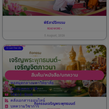
พิธีสามีจิกรรม
READ MORE »
5 August, 2026
ข่าวมหาวิทยาลัย
สืบค้น/หนังสือ/บทความ
หอสมุดกลางมหาวิทยาลัย
หอสมุดแห่งชาติ
MCU E- Book
คลังเอกสารออนไลน์
กิจกรรมเจริญพระพุทธมนต์
บทความวิชาการ